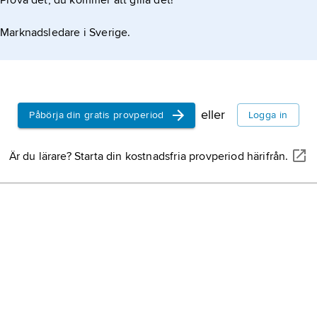
Prova det, du kommer att gilla det!
Marknadsledare i Sverige.
eller
Påbörja din gratis provperiod
Logga in
Är du lärare? Starta din kostnadsfria provperiod härifrån.