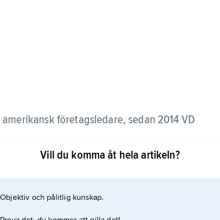
n, amerikansk företagsledare, sedan 2014 VD
Vill du komma åt hela artikeln?
i Indien, har en mastersexamen i såväl datalogi
niversitet. Innan han 1992 började inom
Objektiv och pålitlig kunskap.