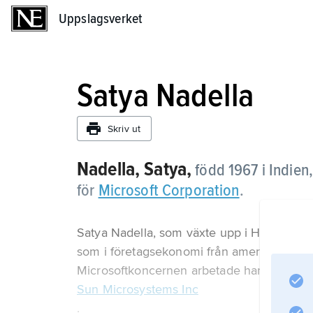
Uppslagsverket
Uppslagsverket
Satya Nadella
Skriv ut
Nadella, Satya,
född 1967 i Indie
för
Microsoft Corporation
.
Satya Nadella, som växte upp i Hyderabad 
som i företagsekonomi från amerikanska u
Microsoftkoncernen arbetade han för
Sun Microsystems Inc
.