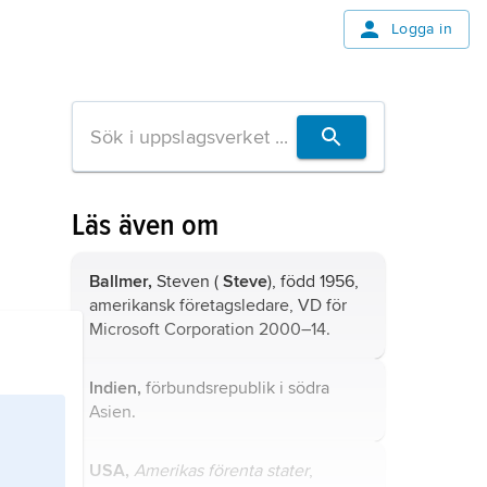
Logga in
Läs även om
Ballmer,
Steven (
Steve
), född 1956,
amerikansk företagsledare, VD för
Microsoft Corporation
2000–14.
Indien,
förbundsrepublik i södra
Asien.
USA,
Amerikas förenta stater
,