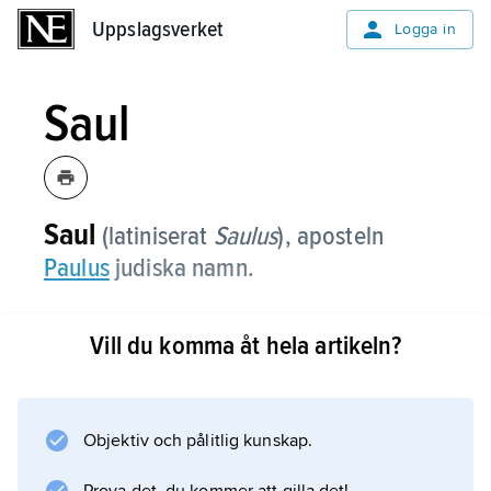
Uppslagsverket
Uppslagsverket
Logga in
Saul
Saul
(latiniserat
Saulus
), aposteln
Paulus
judiska namn.
Vill du komma åt hela artikeln?
Information om artikeln
Objektiv och pålitlig kunskap.