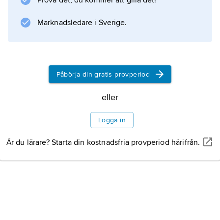
Prova det, du kommer att gilla det!
Marknadsledare i Sverige.
Påbörja din gratis provperiod
eller
Logga in
Är du lärare? Starta din kostnadsfria provperiod härifrån.