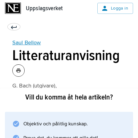
Uppslagsverket
Uppslagsverket
Logga in
Saul Bellow
Litteraturanvisning
G. Bach (utgivare),
The Critical Response to Saul Bellow
Vill du komma åt hela artikeln?
(1995);
Objektiv och pålitlig kunskap.
Information om artikeln