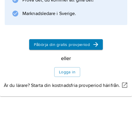
Prova det, du kommer att gilla det!
Marknadsledare i Sverige.
Påbörja din gratis provperiod
eller
Logga in
Är du lärare? Starta din kostnadsfria provperiod härifrån.