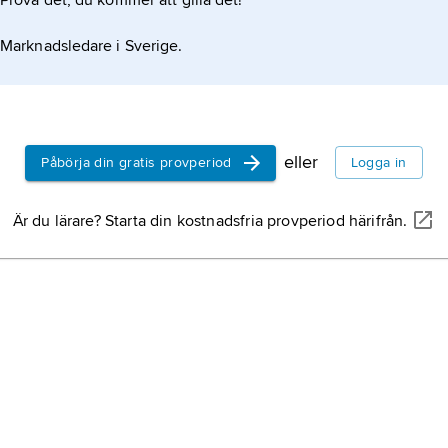
Prova det, du kommer att gilla det!
Marknadsledare i Sverige.
eller
Påbörja din gratis provperiod
Logga in
Är du lärare? Starta din kostnadsfria provperiod härifrån.