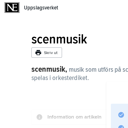
Uppslagsverket
Uppslagsverket
scenmusik
Skriv ut
scenmusik,
musik som utförs på sc
spelas i orkesterdiket.
Information om artikeln