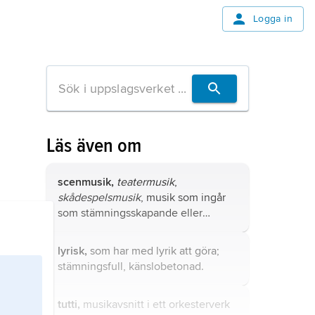
Logga in
Läs även om
scenmusik,
teatermusik
,
skådespelsmusik
, musik som ingår
som stämningsskapande eller
dramatiskt element i en talpjäs.
lyrisk,
som har med lyrik att göra;
stämningsfull, känslobetonad.
tutti,
musikavsnitt i ett orkesterverk