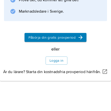
Prova det, du kommer att gilla det!
avsågs en vanlig trilla).
Marknadsledare i Sverige.
Påbörja din gratis provperiod
eller
Logga in
Är du lärare? Starta din kostnadsfria provperiod härifrån.
TYPOFORM/DICK HOLST
schäs