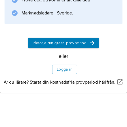
Prova det, du kommer att gilla det!
Marknadsledare i Sverige.
Påbörja din gratis provperiod
eller
Logga in
Är du lärare? Starta din kostnadsfria provperiod härifrån.