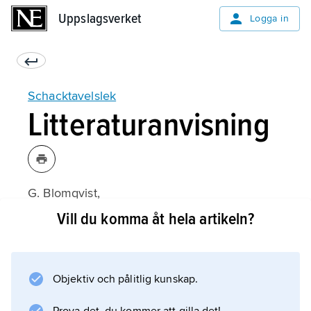
Uppslagsverket
Uppslagsverket
Logga in
Schacktavelslek
Litteraturanvisning
G. Blomqvist,
Schacktavelslek och Sju vise mästare
Vill du komma åt hela artikeln?
(1941).
Objektiv och pålitlig kunskap.
Information om artikeln