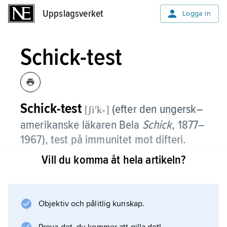
Uppslagsverket
Uppslagsverket
Logga in
Schick-test
Schick-test
(efter den ungersk–
[ʃiʹk-]
amerikanske läkaren Bela
Schick
, 1877–
1967), test på immunitet mot difteri.
Vill du komma åt hela artikeln?
En liten mängd av den substans (toxin) hos
difteribakterier som orsakar
sjukdomssymtomen injiceras i huden, och om
ingen svullnad och rodnad uppkommer
Objektiv och pålitlig kunskap.
föreligger immunitet.