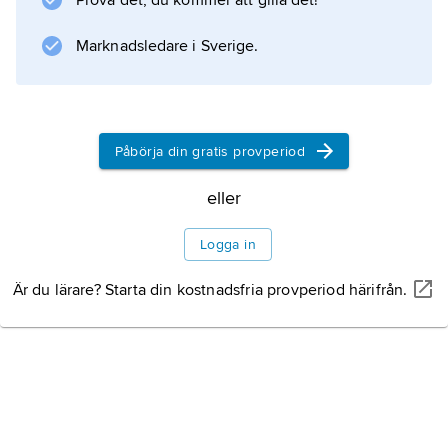
Prova det, du kommer att gilla det!
Marknadsledare i Sverige.
Information om artikeln
Påbörja din gratis provperiod
eller
Logga in
Är du lärare? Starta din kostnadsfria provperiod härifrån.