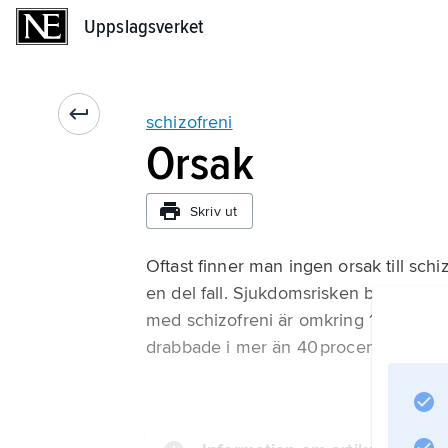
Uppslagsverket
Uppslagsverket
schizofreni
Orsak
Skriv ut
Oftast finner man ingen orsak till schiz
en del fall. Sjukdomsrisken bland primä
med schizofreni är omkring 10 procent
drabbade i mer än 40 procent av falle