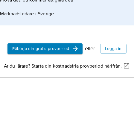
Prova det, du kommer att gilla det!
Marknadsledare i Sverige.
eller
Påbörja din gratis provperiod
Logga in
Är du lärare? Starta din kostnadsfria provperiod härifrån.