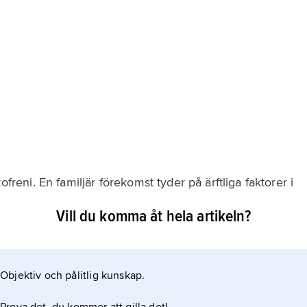
ofreni. En familjär förekomst tyder på ärftliga faktorer i
rsläktingar (föräldrar, syskon och barn) till en person
Vill du komma åt hela artikeln?
, men av schizofrena enäggstvillingar är inte båda
n, vilket ger utrymme
Objektiv och pålitlig kunskap.