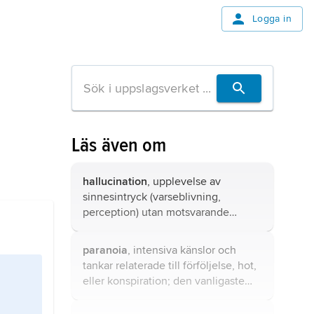
Logga in
Läs även om
hallucination
, upplevelse av
sinnesintryck (varseblivning,
perception) utan motsvarande
sinnesretning.
paranoia
, intensiva känslor och
tankar relaterade till förföljelse, hot,
eller konspiration; den vanligaste
formen av
vanföreställning
.