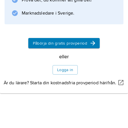
Prova det, du kommer att gilla det!
Marknadsledare i Sverige.
Påbörja din gratis provperiod
eller
Logga in
Är du lärare? Starta din kostnadsfria provperiod härifrån.