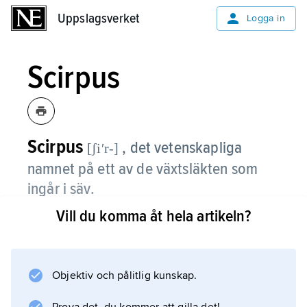
Uppslagsverket
Uppslagsverket
Logga in
Scirpus
Scirpus
, det vetenskapliga
[ʃiʹr-]
namnet på ett av de växtsläkten som
ingår i säv.
Vill du komma åt hela artikeln?
Information om artikeln
Objektiv och pålitlig kunskap.