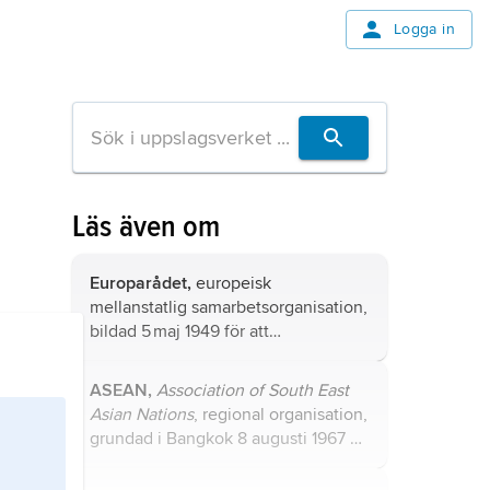
Logga in
Läs även om
Europarådet,
europeisk
mellanstatlig samarbetsorganisation,
bildad 5 maj 1949 för att
”åstadkomma en närmare förening
mellan medlemmarna, för att trygga
ASEAN,
Association of South East
och realisera deras gemensamma
Asian Nations
, regional organisation,
ideal och principer och att främja
grundad i Bangkok 8 augusti 1967 av
deras ekonomiska och sociala
Filippinerna, Indonesien, Malaysia,
utveckling” (rådsstadgan, artikel 1).
Singapore och Thailand.