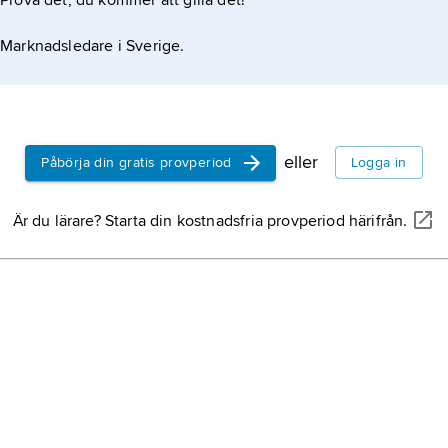
Prova det, du kommer att gilla det!
Marknadsledare i Sverige.
eller
Påbörja din gratis provperiod
Logga in
Är du lärare? Starta din kostnadsfria provperiod härifrån.