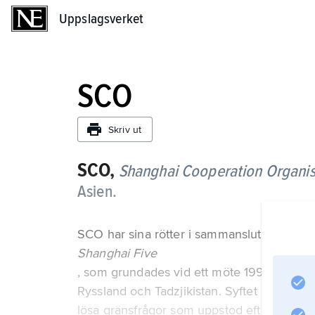
Uppslagsverket
Uppslagsverket
SCO
Skriv ut
SCO,
Shanghai Cooperation Organis
Asien.
SCO har sina rötter i sammanslutningen
Shanghai Five
, som grundades vid ett möte 1996 mellan l
Ryssland och Tadzjikistan. Syftet med sama
lösa gränsfrågor som uppstod efter Sovjetu