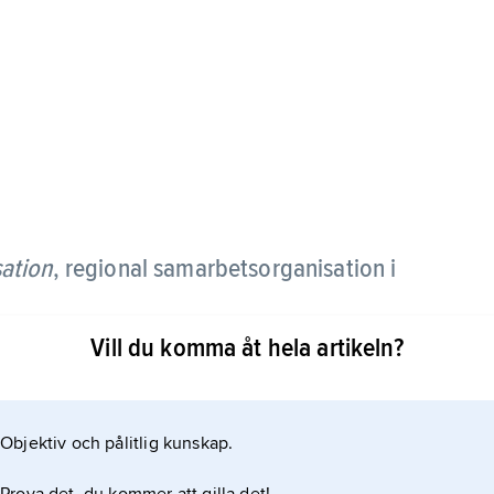
ation
,
regional samarbetsorganisation i
Vill du komma åt hela artikeln?
edarna för Kazakstan, Kina, Kirgizistan,
Objektiv och pålitlig kunskap.
rbetet mellan dessa fem stater var i första hand att
nionens upplösning, då Kina fick tre nya