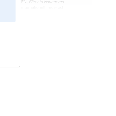
FN,
Förenta Nationerna
,
internationell freds- och
säkerhetsorganisation och
institution för mellanfolkligt
samarbete, bildad vid andra
Uzbekistan
, stat i Centralasien.
världskrigets slut.
Nato,
NATO
,
North Atlantic Treaty
Organization
,
Atlantpaktens
organisation.
internationell domstol,
domstol som
vanligtvis inrättats genom en
internationell överenskommelse
mellan stater.
handelskammare,
branschövergripande
näringslivsorganisation med syfte att
företräda näringslivet gentemot
myndigheterna och att ge