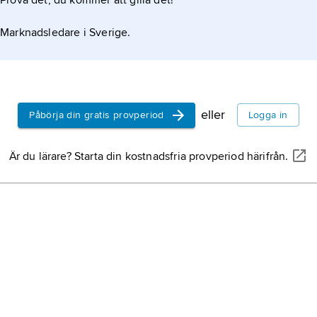
Prova det, du kommer att gilla det!
And
eln
Skot
Marknadsledare i Sverige.
infly
golf
och 
gäll
slag
eller
Påbörja din gratis provperiod
Logga in
bang
golf
Är du lärare? Starta din kostnadsfria provperiod härifrån.
mm i
(ino
beto
ECE
mate
Eur
av tr
ekon
FN-o