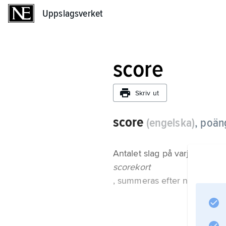
Uppslagsverket
Uppslagsverket
score
Skriv ut
score
(engelska)
,
poängs
Antalet slag på varje hål skri
scorekort
, summeras efter nio och slut