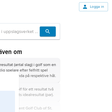
Logga in
 även om
 resultat (antal slag) i golf som en
lig spelare efter felfritt spel
t bör använda på respektive hål.
le
, term i golf för ett resultat två
 under hålets idealresultat (par).
l and Ancient Golf Club of St.