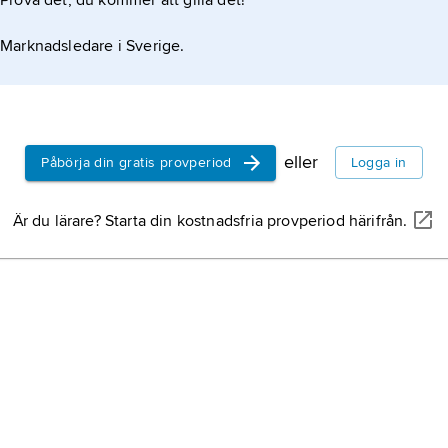
Prova det, du kommer att gilla det!
t parlament inom Storbritannien. Frågan om nationell
Marknadsledare i Sverige.
 i slutet av 1960-talet och början
eller
Påbörja din gratis provperiod
Logga in
Är du lärare? Starta din kostnadsfria provperiod härifrån.