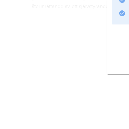
återinrättande av ett självstyrande skotsk
suveränitet fick dock större aktualitet först
Information om artikeln