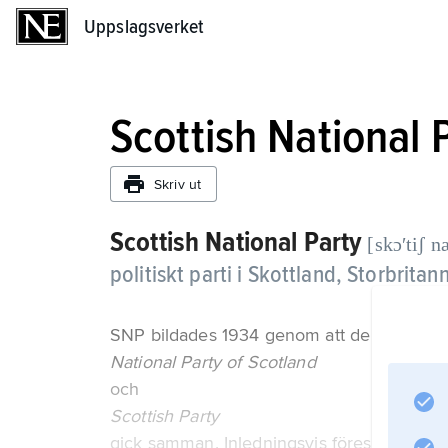
Uppslagsverket
Uppslagsverket
Scottish National 
Skriv ut
Scottish National Party
[skɔʹtiʃ n
politiskt parti i Skottland, Storbritan
SNP bildades 1934 genom att de två parti
National Party of Scotland
och
Scottish Party
gick samman. Inledningsvis förespråkade SN