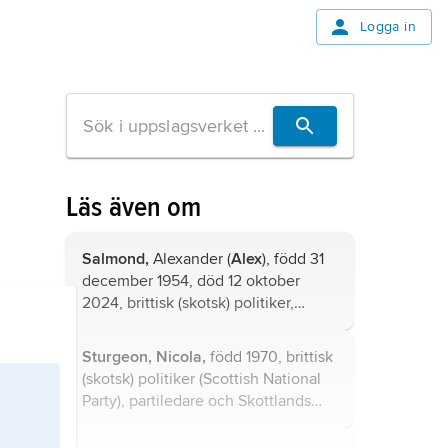
Logga in
Läs även om
Salmond,
Alexander (
Alex
), född 31
december 1954, död 12 oktober
2024, brittisk (skotsk) politiker,
ledare för
Scottish National Party
1990–2000 och 2004–14 och för
Sturgeon,
Nicola,
född 1970, brittisk
Alba Party från 2021, Skottlands
(skotsk) politiker (
Scottish National
försteminister 2007–14.
Party
), partiledare och Skottlands
försteminister (First Minister of
Scotland) 2014–23.