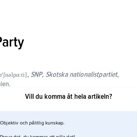
Party
,
SNP
,
Skotska nationalistpartiet
,
æʹʃnəlpɑ:ti]
nien.
Vill du komma åt hela artikeln?
erna
Objektiv och pålitlig kunskap.
P inte självständighet från Storbritannien utan