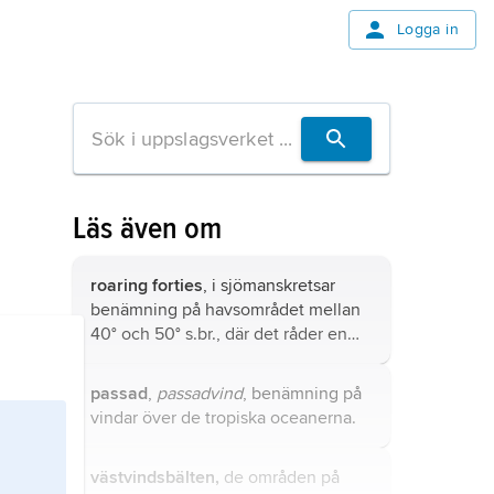
Logga in
Läs även om
roaring forties
, i sjömanskretsar
benämning på havsområdet mellan
40° och 50° s.br., där det råder en
stark ihållande västlig vind året om.
passad
,
passadvind
, benämning på
vindar över de tropiska oceanerna.
västvindsbälten,
de områden på