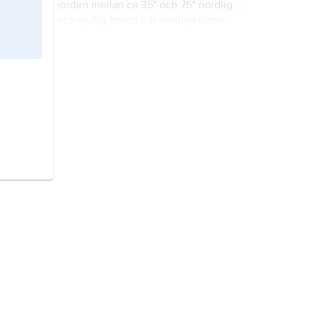
jorden mellan ca 35° och 75° nordlig
och sydlig bredd där västliga vindar
dominerar under hela året.
vindros,
figur som visar hur ofta
olika vindriktningar förekommer på
en plats.
stratosfären
, den del av jordens
atmosfär som nedåt begränsas av
tropopausens temperaturminimum
(ca 10 km höjd) och uppåt av
stratopausens temperaturmaximum
vind,
luftström som rör sig i
(ca 50 km höjd).
förhållande till jordytan.
väder,
atmosfärens tillstånd vad
gäller förekomsten av vatten i olika
former, t.ex. ånga, moln och
nederbörd, samt luftens fysiska
egenskaper som tryck, temperatur