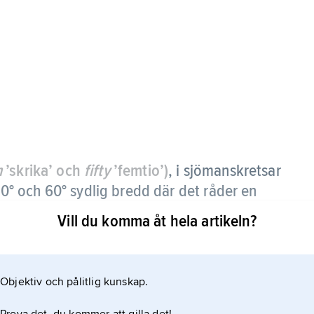
m
’skrika’ och
fifty
’femtio’)
, i sjömanskretsar
 och 60° sydlig bredd där det råder en
Vill du komma åt hela artikeln?
Objektiv och pålitlig kunskap.