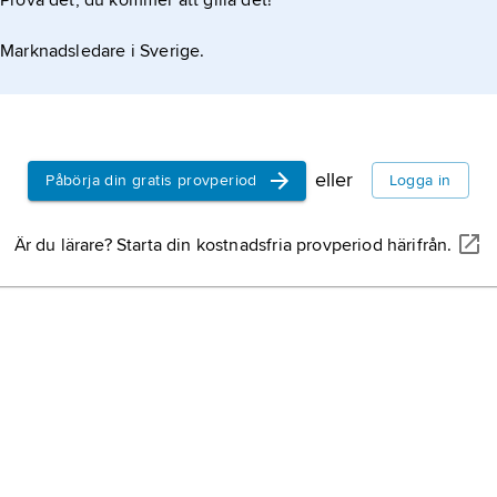
Prova det, du kommer att gilla det!
Marknadsledare i Sverige.
eller
Påbörja din gratis provperiod
Logga in
Är du lärare? Starta din kostnadsfria provperiod härifrån.