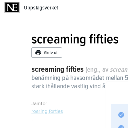
Uppslagsverket
Uppslagsverket
screaming fifties
Skriv ut
screaming fifties
(eng., av
screa
benämning på havsområdet mellan 50°
stark ihållande västlig vind året om.
Jämför
roaring forties
.