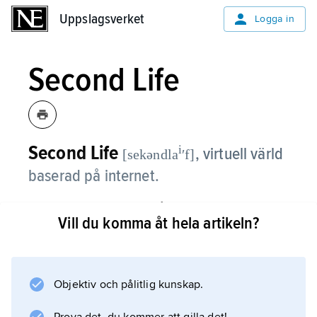
Uppslagsverket
Uppslagsverket
Logga in
Second Life
Second Life
i
,
virtuell värld
[sekəndla
ʹf]
baserad på internet.
Deltagare kan med tillgång till ett
Vill du komma åt hela artikeln?
klientprogram agera genom att konstruera,
köpa och sälja föremål, fastigheter m.m. Varje
deltagare representeras av en avatar, en bild
knuten till användarnamnet, och kan delta i
Objektiv och pålitlig kunskap.
grupper, spel och sociala aktiviteter. S. har