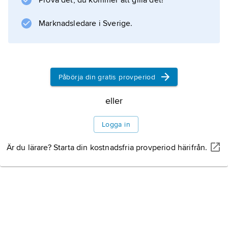
Prova det, du kommer att gilla det!
tiotals miljoner användare och har som få
andra virtuella skapelser attraherat företag
Marknadsledare i Sverige.
Information om artikeln
Påbörja din gratis provperiod
eller
Logga in
Är du lärare? Starta din kostnadsfria provperiod härifrån.