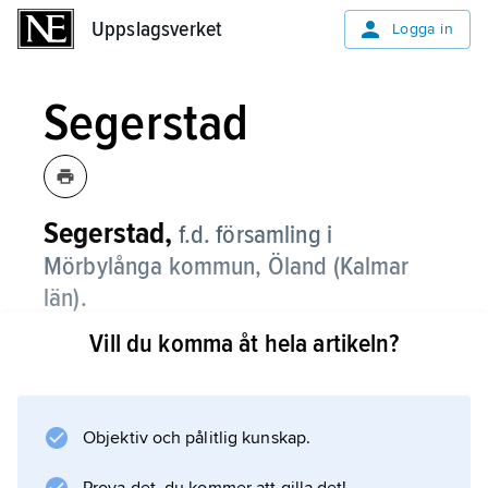
Uppslagsverket
Uppslagsverket
Logga in
Segerstad
Segerstad,
f.d. församling i
Mörbylånga kommun, Öland (Kalmar
län).
Vill du komma åt hela artikeln?
Segerstad, som sedan 2002 ingår i
församlingen
Sydöland
, är en kustslätt med strandängar, odlingsbygd
Objektiv och pålitlig kunskap.
längs östra landborgen och alvarmark.