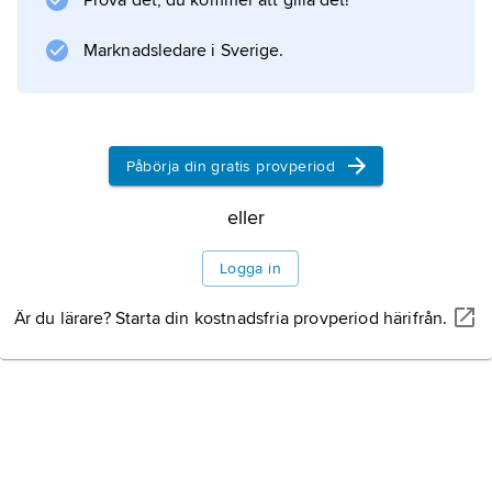
Prova det, du kommer att gilla det!
Marknadsledare i Sverige.
Information om artikeln
Påbörja din gratis provperiod
eller
Logga in
Är du lärare? Starta din kostnadsfria provperiod härifrån.