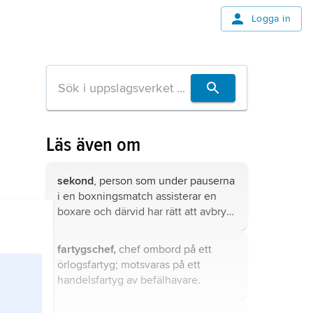
Logga in
Läs även om
sekond
, person som under pauserna
i en boxningsmatch assisterar en
boxare och därvid har rätt att avbryta
matchen, ”kasta in handduken”.
fartygschef,
chef ombord på ett
örlogsfartyg; motsvaras på ett
handelsfartyg av befälhavare.