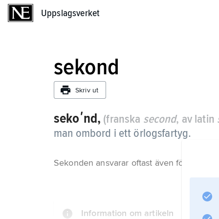
Uppslagsverket
Uppslagsverket
sekond
Skriv ut
sekoʹnd,
(franska
second
, av latin
man ombord i ett örlogsfartyg.
Sekonden ansvarar oftast även för fartygets
Information om artikeln