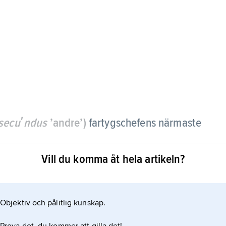
secuʹndus
’andre’)
fartygschefens närmaste
Vill du komma åt hela artikeln?
 inre tjänst och materielunderhåll.
Objektiv och pålitlig kunskap.