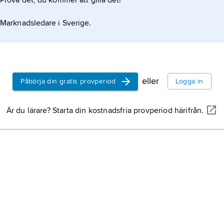
Prova det, du kommer att gilla det!
Marknadsledare i Sverige.
eller
Påbörja din gratis provperiod
Logga in
Är du lärare? Starta din kostnadsfria provperiod härifrån.