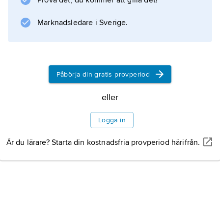
Prova det, du kommer att gilla det!
Marknadsledare i Sverige.
Påbörja din gratis provperiod
eller
Logga in
Är du lärare? Starta din kostnadsfria provperiod härifrån.