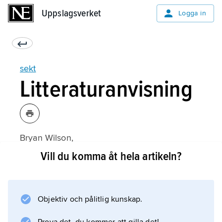
Uppslagsverket
Uppslagsverket
Logga in
sekt
Litteraturanvisning
Bryan Wilson,
Religiösa sekter
Vill du komma åt hela artikeln?
(svensk översättning 1970).
Objektiv och pålitlig kunskap.
Information om artikeln