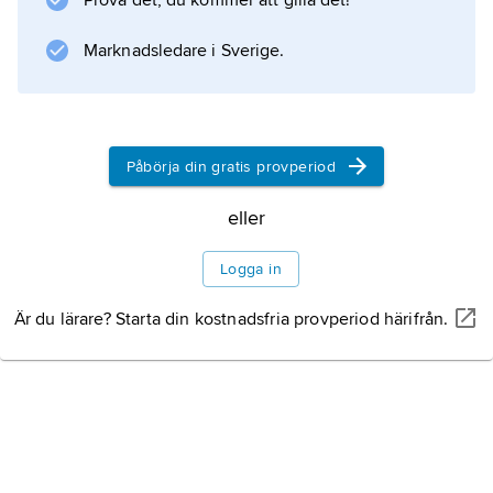
Prova det, du kommer att gilla det!
Den traditionella indelningen av de semitiska
språken utgår från
Marknadsledare i Sverige.
Information om artikeln
Påbörja din gratis provperiod
eller
Logga in
Är du lärare? Starta din kostnadsfria provperiod härifrån.