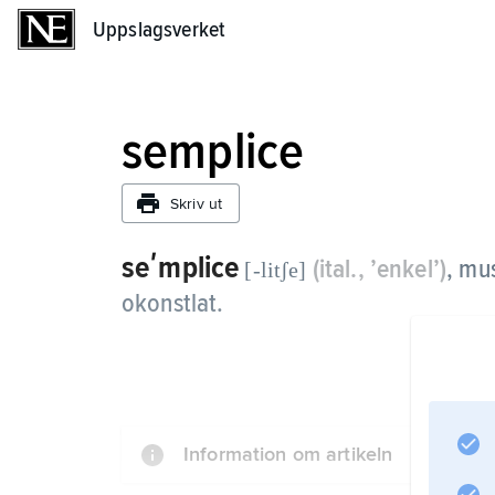
Uppslagsverket
Uppslagsverket
semplice
Skriv ut
seʹmplice
(ital., ’enkel’)
, mu
[-litʃe]
okonstlat.
Information om artikeln