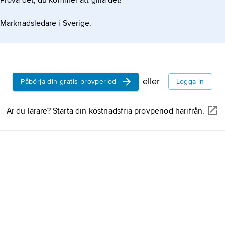
Prova det, du kommer att gilla det!
Marknadsledare i Sverige.
eller
Påbörja din gratis provperiod
Logga in
Är du lärare? Starta din kostnadsfria provperiod härifrån.