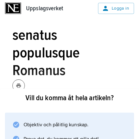
Uppslagsverket
Uppslagsverket
Logga in
senatus
populusque
Romanus
Vill du komma åt hela artikeln?
senaʹtus populuʹsque Romaʹnus
(lat., ’senaten och det romerska
folket’)
,
S.P.Q.R.
, formulering som i
Objektiv och pålitlig kunskap.
antikens Rom användes för att inför
omvärlden uttrycka (t.ex. på fälttecken