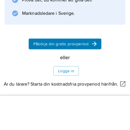
Prova det, du kommer att gilla det!
och offentliga monument) enighet
Marknadsledare i Sverige.
mellan det romerska folket och dess
styresmän.
Förkortningen används fortfarande officiellt i
Påbörja din gratis provperiod
Rom.
eller
Logga in
Information om artikeln
Är du lärare? Starta din kostnadsfria provperiod härifrån.