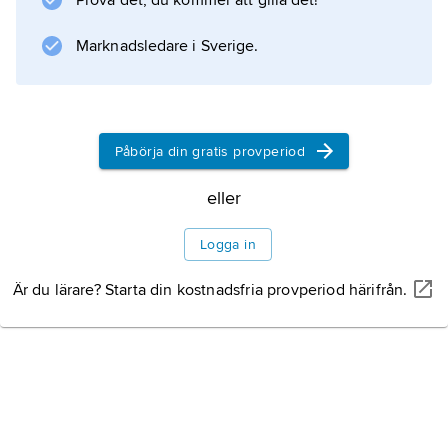
Prova det, du kommer att gilla det!
utbredda är röd babian (
Paʹpio paʹpio
Marknadsledare i Sverige.
Information om artikeln
Påbörja din gratis provperiod
eller
Logga in
Är du lärare? Starta din kostnadsfria provperiod härifrån.