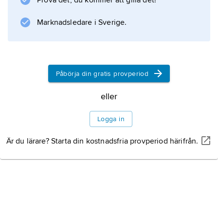
Prova det, du kommer att gilla det!
skrev 13 operaroller för honom.
Marknadsledare i Sverige.
Information om artikeln
Påbörja din gratis provperiod
eller
Logga in
Är du lärare? Starta din kostnadsfria provperiod härifrån.