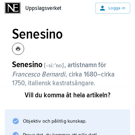
Uppslagsverket
Uppslagsverket
Logga in
Senesino
Senesino
, artistnamn för
[-si:ʹno]
Francesco Bernardi
,
cirka 1680–cirka
1750, italiensk kastratsångare.
Vill du komma åt hela artikeln?
Som en av historiens högst betalda
operaartister beundrades Senesino för sin
starka, klara och flexibla mezzosopran,
perfekta drillar och oförlikneliga recitativ.
Objektiv och pålitlig kunskap.
Georg Friedrich Händel