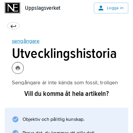
Uppslagsverket
Uppslagsverket
Logga in
sengångare
Utvecklingshistoria
Sengångare är inte kända som fossil, troligen
på grund av att de lever i tropiska
Vill du komma åt hela artikeln?
skogsområden där sannolikheten är liten för
att något skall bevaras som fossil. De två nu
levande familjerna förefaller ha sitt ursprung i
Objektiv och pålitlig kunskap.
skilda familjer av utdöda jättetrögdjur: tretåiga
sengångare inom