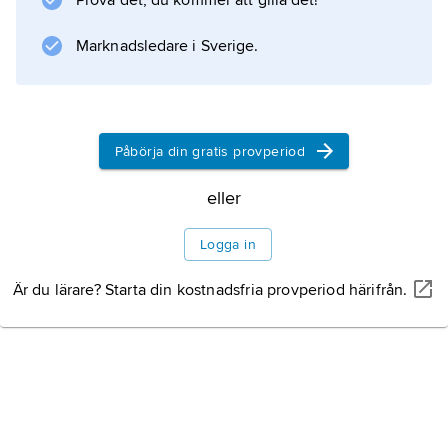
Prova det, du kommer att gilla det!
Megatheriidae
och tvåtåiga sengångare
Marknadsledare i Sverige.
Information om artikeln
Påbörja din gratis provperiod
eller
Logga in
Är du lärare? Starta din kostnadsfria provperiod härifrån.