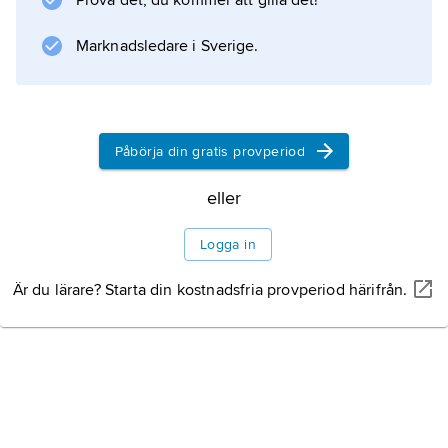
Prova det, du kommer att gilla det!
Marknadsledare i Sverige.
Påbörja din gratis provperiod
eller
Logga in
Är du lärare? Starta din kostnadsfria provperiod härifrån.