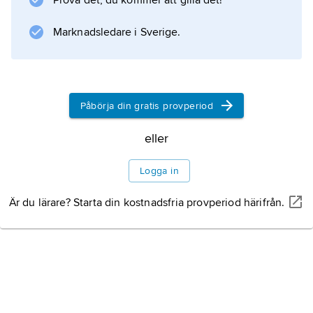
Prova det, du kommer att gilla det!
Marknadsledare i Sverige.
Påbörja din gratis provperiod
eller
Logga in
Är du lärare? Starta din kostnadsfria provperiod härifrån.