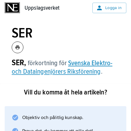
Uppslagsverket
Uppslagsverket
Logga in
SER
SER,
förkortning för
Svenska Elektro-
och Dataingenjörers Riksförening
.
Vill du komma åt hela artikeln?
Information om artikeln
Objektiv och pålitlig kunskap.