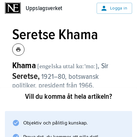
Uppslagsverket
Uppslagsverket
Logga in
Seretse Khama
Khama
, Sir
[engelska uttal kɑ:ʹmɑ:]
Seretse,
1921–80, botswansk
politiker, president från 1966.
Vill du komma åt hela artikeln?
Seretse Khama var traditionell hövding över
Bamangwatostammen och fick sin utbildning i
Sydafrika och vid Oxford University, där han
Objektiv och pålitlig kunskap.
studerade juridik. Han tvingades i exil av
britterna 1948 efter giftermål med en vit