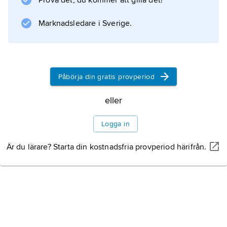
Prova det, du kommer att gilla det!
kvinna, brittiskan Ruth Williams (1923–2002),
men fick återvända 1956 sedan han avsagt sig
Marknadsledare i Sverige.
hövdingskapet.
Påbörja din gratis provperiod
Information om artikeln
eller
Logga in
Är du lärare? Starta din kostnadsfria provperiod härifrån.