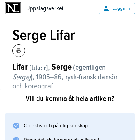
Uppslagsverket
Uppslagsverket
Logga in
Serge Lifar
Lifar
Serge
,
(egentligen
[lifa:ʹr]
Sergej
),
1905–86
, rysk-fransk dansör
och koreograf.
Vill du komma åt hela artikeln?
Serge Lifar kom 1923 till Frankrike, engagerad
av Diaghilew till Ballets Russes. Intensivtränad
av pedagogen Enrico Cecchetti blev han med
sin talang och skönhet snabbt tidens mest
Objektiv och pålitlig kunskap.
beundrade dansör. När Ballets Russes