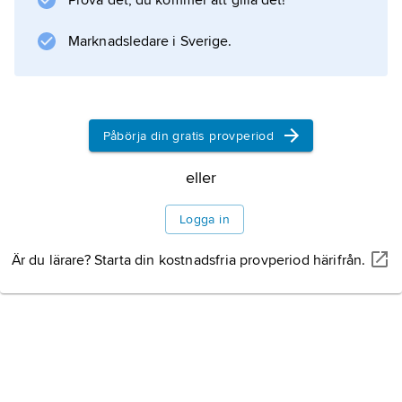
Prova det, du kommer att gilla det!
upplöstes blev Lifar chef för Paris då
nedgångna operabalett, som under hans
Marknadsledare i Sverige.
ledning 1929–44 och 1947–58 återtog sin
Litteraturanvisning
Påbörja din gratis provperiod
eller
Information om artikeln
Logga in
Är du lärare? Starta din kostnadsfria provperiod härifrån.