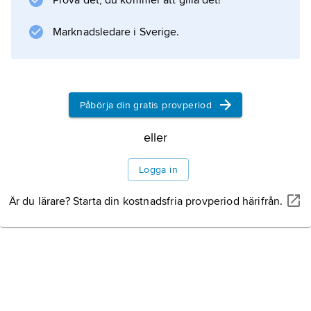
Prova det, du kommer att gilla det!
Marknadsledare i Sverige.
Information om artikeln
Påbörja din gratis provperiod
eller
Logga in
Är du lärare? Starta din kostnadsfria provperiod härifrån.