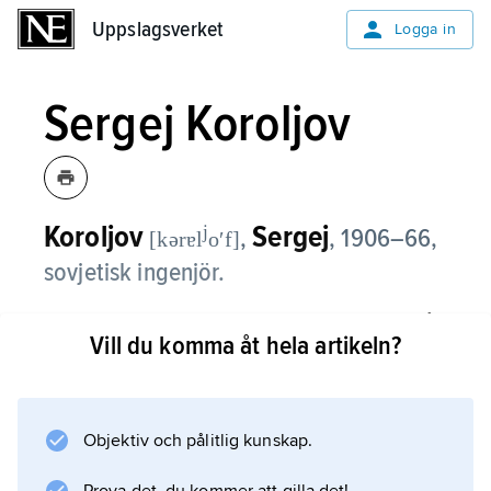
Uppslagsverket
Uppslagsverket
Logga in
Sergej Koroljov
Koroljov
Sergej
j
,
,
1906–66,
[kərɐl
oʹf]
sovjetisk ingenjör.
Koroljov var ledare för den konstruktionsbyrå
Vill du komma åt hela artikeln?
som bl.a. utvecklade den första satelliten,
Sputnik, dess bärraket R-7, de första
månsonderna och rymdskeppet Vostok, i
vilket Jurij Gagarin företog den första
Objektiv och pålitlig kunskap.
rymdfärden.