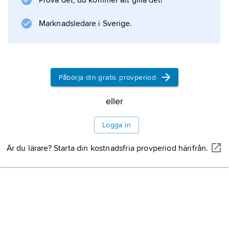
Prova det, du kommer att gilla det!
Novikov har arbetat inom området topologi.
Han har även studerat dynamiska system med
Marknadsledare i Sverige.
anknytning till fysiken och tilldelades
Fieldspriset 1970 och Wolfpriset 2005.
Påbörja din gratis provperiod
eller
Information om artikeln
Logga in
Är du lärare? Starta din kostnadsfria provperiod härifrån.