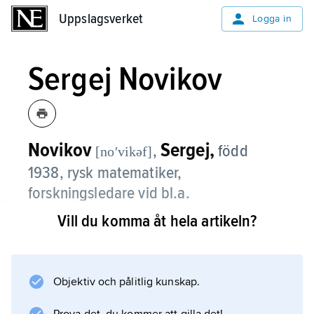
Uppslagsverket
Uppslagsverket
Logga in
Sergej Novikov
Novikov
Sergej,
,
född
[noʹvikəf]
1938, rysk matematiker,
forskningsledare vid bl.a.
Landauinstitutet för teoretisk fysik,
Vill du komma åt hela artikeln?
ryska vetenskapsakademin och
Moskvauniversitetet, professor vid
University of Maryland, USA, sedan
Objektiv och pålitlig kunskap.
1996.