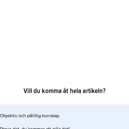
lades av grekerna
Vill du komma åt hela artikeln?
iris men besegrades av brorsonen Horus. Han
värt utstående öron. Ofta betraktad som ett rent
Objektiv och pålitlig kunskap.
n. Tidvis identifierades han med de semitiska