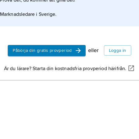
Prova det, du kommer att gilla det!
Marknadsledare i Sverige.
eller
Påbörja din gratis provperiod
Logga in
Är du lärare? Starta din kostnadsfria provperiod härifrån.