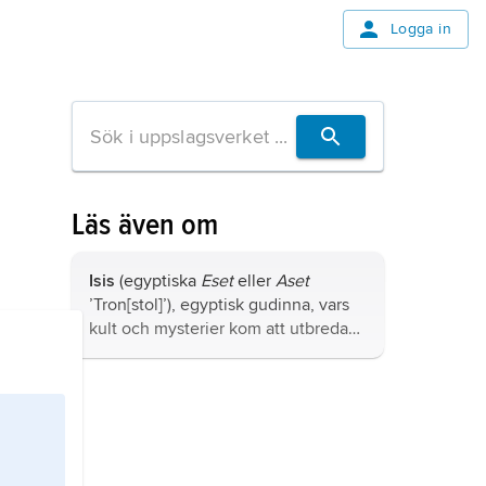
Logga in
Läs även om
Isis
(egyptiska
Eset
eller
Aset
’Tron[stol]’), egyptisk gudinna, vars
kult och mysterier kom att utbreda
sig över den antika världen.