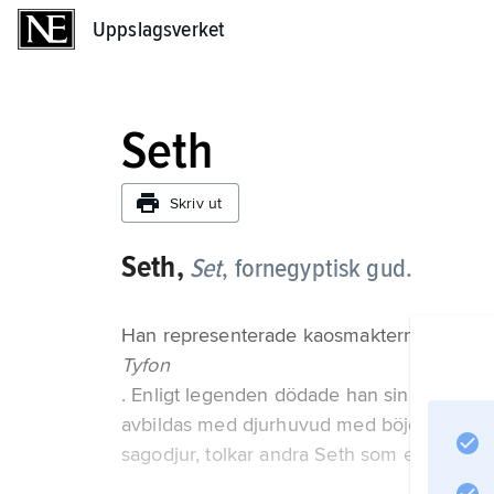
Uppslagsverket
Uppslagsverket
Seth
Skriv ut
Seth,
Set
, fornegyptisk gud.
Han representerade kaosmakterna och kal
Tyfon
. Enligt legenden dödade han sin bror Os
avbildas med djurhuvud med böjd nos och t
sagodjur, tolkar andra Seth som ett jordsvi