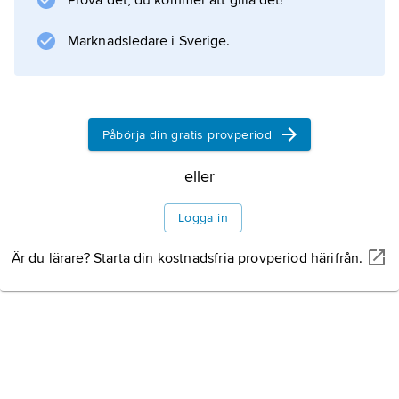
Prova det, du kommer att gilla det!
Information om artikeln
Marknadsledare i Sverige.
Påbörja din gratis provperiod
eller
Logga in
Är du lärare? Starta din kostnadsfria provperiod härifrån.