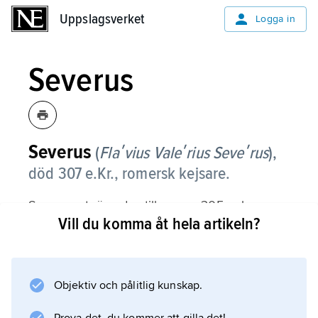
Uppslagsverket
Uppslagsverket
Logga in
Severus
Severus
(
Flaʹvius Valeʹrius Seveʹrus
),
död 307 e.Kr., romersk kejsare.
Severus utnämndes till caesar 305 och
Vill du komma åt hela artikeln?
följande år till augustus. Sedan hans armé
deserterat till Maxentius, fängslades han och
mördades i Rom.
Objektiv och pålitlig kunskap.