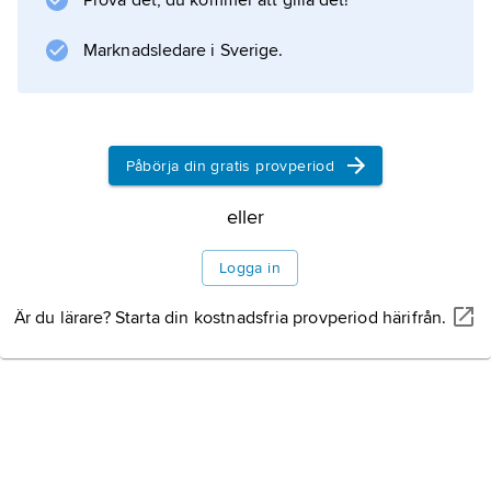
Prova det, du kommer att gilla det!
Marknadsledare i Sverige.
Information om artikeln
Påbörja din gratis provperiod
eller
Logga in
Är du lärare? Starta din kostnadsfria provperiod härifrån.