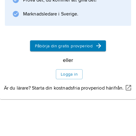
Prova det, du kommer att gilla det!
Marknadsledare i Sverige.
Information om artikeln
Påbörja din gratis provperiod
eller
Logga in
Är du lärare? Starta din kostnadsfria provperiod härifrån.