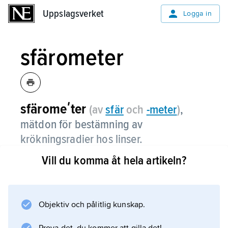
Uppslagsverket
Uppslagsverket
Logga in
sfärometer
sfäromeʹter
(av
sfär
och
-
meter
)
,
mätdon för bestämning av
krökningsradier hos linser.
Vill du komma åt hela artikeln?
Den kan bestå av tre fasta ben av samma
längd och ett centralt rörligt. Vid benens
anliggning mot en linsyta kan radien
bestämmas genom uppmätning av det rörliga
Objektiv och pålitlig kunskap.
benets läge.