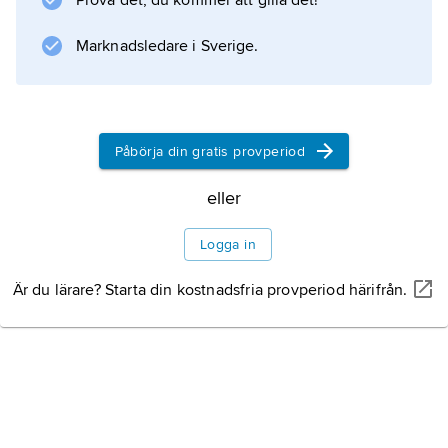
Prova det, du kommer att gilla det!
Marknadsledare i Sverige.
Påbörja din gratis provperiod
eller
Logga in
Är du lärare? Starta din kostnadsfria provperiod härifrån.