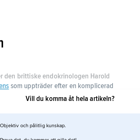
m
er den brittiske endokrinologen Harold
iens
som uppträder efter en komplicerad
ster.
Vill du komma åt hela artikeln?
ofysen (hypofysens framlob) med bristfällig
eriseras av påtaglig trötthet, ingen mjölkbildning,
Objektiv och pålitlig kunskap.
h armhålebehåring samt i svårare fall
.