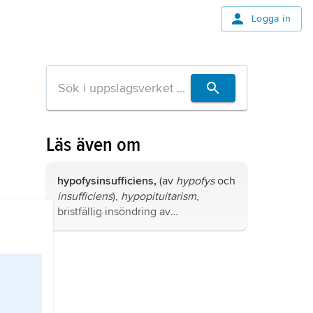
Logga in
Läs även om
hypofysinsufficiens,
(av
hypofys
och
insufficiens
),
hypopituitarism
,
bristfällig insöndring av
hypofyshormoner, ett tillstånd som i
varierande grad kan drabba de olika
framlobshormonerna:
adrenokortikotropt hormon (ACTH),
thyreoideastimulerande hormon
(TSH), follikelstimulerande hormon