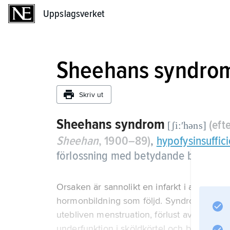
Uppslagsverket
Uppslagsverket
Sheehans syndro
Skriv ut
Sheehans syndrom
(eft
[ʃi:ʹhəns]
Sheehan
, 1900–89)
,
hypofysinsuffic
förlossning med betydande blodförlu
Orsaken är sannolikt en infarkt i adenohyp
hormonbildning som följd. Syndromet karakt
utebliven menstruation, förlust av köns- oc
underfunktion i sköldkörtel och binjurebark