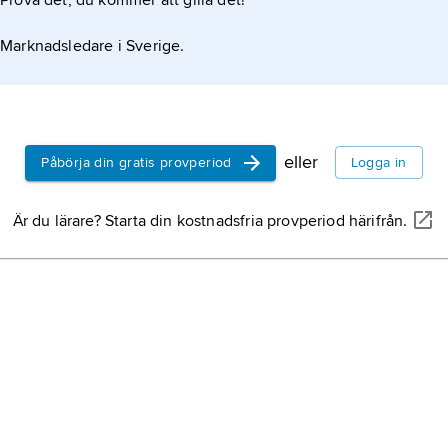
Prova det, du kommer att gilla det!
Marknadsledare i Sverige.
eller
Påbörja din gratis provperiod
Logga in
Är du lärare? Starta din kostnadsfria provperiod härifrån.