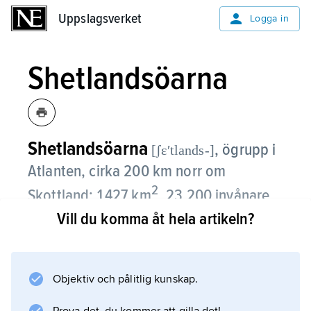
Uppslagsverket
Uppslagsverket
Logga in
Shetlandsöarna
Shetlandsöarna
,
ögrupp i
[ʃɛʹtlands-]
Atlanten, cirka 200 km norr om
2
Skottland; 1 427 km
, 23 200 invånare
(2012).
Vill du komma åt hela artikeln?
Shetlandsöarna, som tillhör Storbritannien,
består av cirka 100 öar, varav 16 är bebodda.
Objektiv och pålitlig kunskap.
De största öarna är Mainland, Yell och Unst.
Traditionellt domineras näringslivet av fiske,