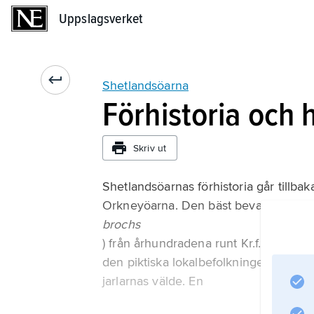
Uppslagsverket
Uppslagsverket
Shetlandsöarna
Förhistoria och h
Skriv ut
Shetlandsöarnas förhistoria går tillbaka
Orkneyöarna. Den bäst bevarade av de
brochs
) från århundradena runt Kr.f. finns v
den piktiska lokalbefolkningen av nor
jarlarnas välde. En