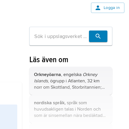
Logga in
Läs även om
Orkneyöarna
, engelska
Orkney
Islands
, ögrupp i Atlanten, 32 km
norr om Skottland, Storbritannien;
2
976 km
, 18 400 invånare (2001).
nordiska språk,
språk som
huvudsakligen talas i Norden och
som är sinsemellan nära besläktade:
danska, färöiska, isländska, norska
och svenska.