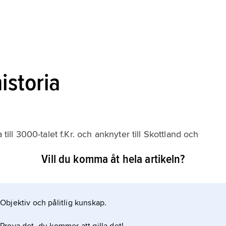
istoria
 till 3000-talet f.Kr. och anknyter till Skottland och
 för regionen typiska tornborgarna (
Vill du komma åt hela artikeln?
id Mousa. Under 800-talet fördrevs eller assimilerades
dbor, och Shetlandsöarna (”Hjaltland”) uppgick i Orkney-
Objektiv och pålitlig kunskap.