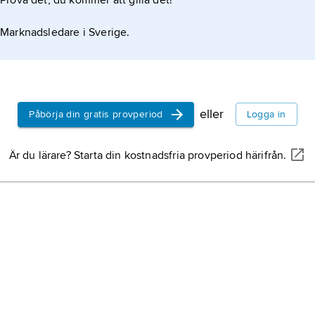
Prova det, du kommer att gilla det!
Marknadsledare i Sverige.
eller
Påbörja din gratis provperiod
Logga in
Är du lärare? Starta din kostnadsfria provperiod härifrån.