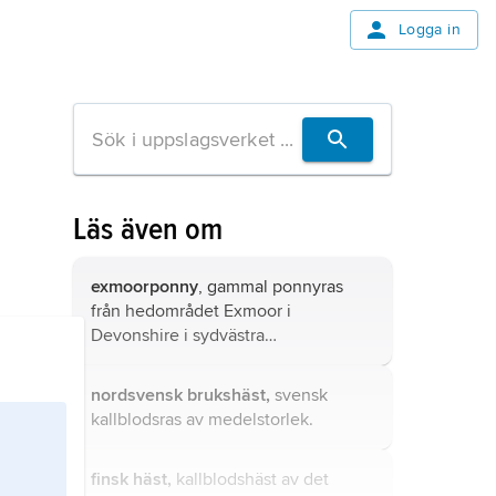
Logga in
Läs även om
exmoorponny
, gammal ponnyras
från hedområdet Exmoor i
Devonshire i sydvästra
Storbritannien.
nordsvensk brukshäst,
svensk
kallblodsras av medelstorlek.
finsk häst,
kallblodshäst av det