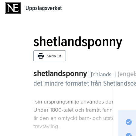
Uppslagsverket
Uppslagsverket
shetlandsponny
Skriv ut
shetlandsponny
(enge
[ʃɛʹtlands-]
det mindre formatet från Shetlandsö
I sin ursprungsmiljö användes den till allt sl
Under 1800-talet och framåt fanns den även
är den en omtyckt barn- och utställningspo
travtävling.