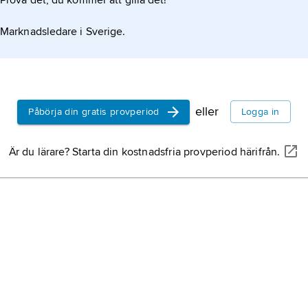
Prova det, du kommer att gilla det!
Marknadsledare i Sverige.
eller
Påbörja din gratis provperiod
Logga in
Är du lärare? Starta din kostnadsfria provperiod härifrån.