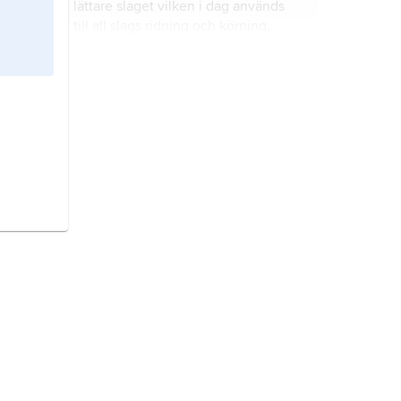
lättare slaget vilken i dag används
till all slags ridning och körning.
freiberger
,
franche-montagne
,
kraftigt byggd hästras från Schweiz.
frederiksborgshäst,
dansk rid- och
körhäst som är avlägset besläktad
med hästar från hovstuteriet vid
Frederiksborgs slott.
eriskayponny,
ursprunglig ponnyras
från ögruppen Yttre Hebriderna i
nordvästra Storbritannien.
hackney,
elegant, lättare brittisk
vagnshästras med påfallande höga
knärörelser i trav; den finns även i
ponnystorlek.