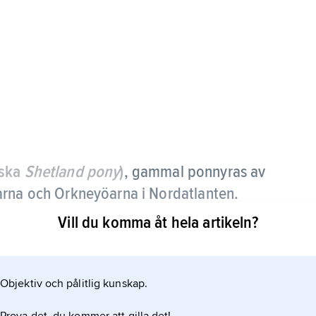
lska
Shetland pony
)
,
gammal ponnyras av
arna och Orkneyöarna i Nordatlanten.
Vill du komma åt hela artikeln?
ags arbete, till klövjning, ridning och körning.
 i stora mängder i de brittiska kolgruvorna. I dag
nny och används till ridning, körning och
Objektiv och pålitlig kunskap.