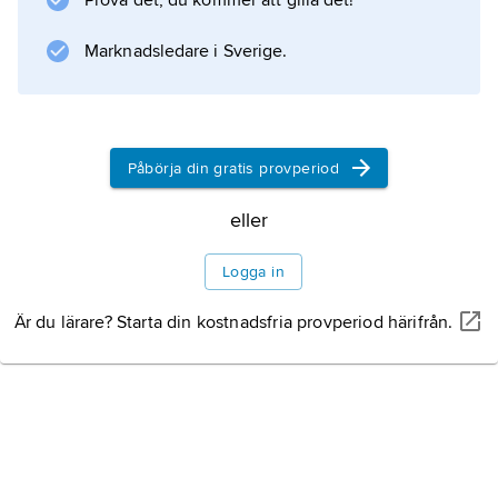
Prova det, du kommer att gilla det!
och ”Transformers” (uppföljare 2009, 2011,
2014 och 2017).
Marknadsledare i Sverige.
Information om artikeln
Påbörja din gratis provperiod
eller
Logga in
Är du lärare? Starta din kostnadsfria provperiod härifrån.