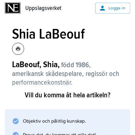
Uppslagsverket
Uppslagsverket
Logga in
Shia LaBeouf
LaBeouf, Shia,
född 1986,
amerikansk skådespelare, regissör och
performancekonstnär.
Vill du komma åt hela artikeln?
Shia LaBeouf inledde sin skådespelarkarriär
1996 i Disneys barnkanal i TV. På film gjorde
han biroller i bland annat ”I, Robot” (2004) och
”Constantine” (2005) innan han slog igenom
Objektiv och pålitlig kunskap.
2007 med huvudrollerna i filmerna ”Disturbia”