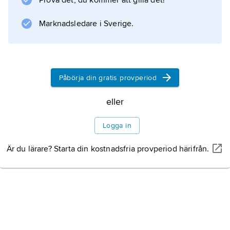
Prova det, du kommer att gilla det!
konventionen.
Marknadsledare i Sverige.
Information om artikeln
Påbörja din gratis provperiod
eller
Logga in
Är du lärare? Starta din kostnadsfria provperiod härifrån.