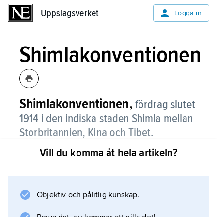
Uppslagsverket
Uppslagsverket
Logga in
Shimlakonventionen
Shimlakonventionen,
fördrag slutet
1914 i den indiska staden Shimla mellan
Storbritannien, Kina och Tibet.
Vill du komma åt hela artikeln?
Shimlakonventionen innebar att Tibet
erkändes som en internationell aktör vid sidan
av Kina, samtidigt som Pekings krav på
”historisk rätt” till Tibet inte kom till uttryck i
Objektiv och pålitlig kunskap.
texten. Kina undvek därför att ratificera