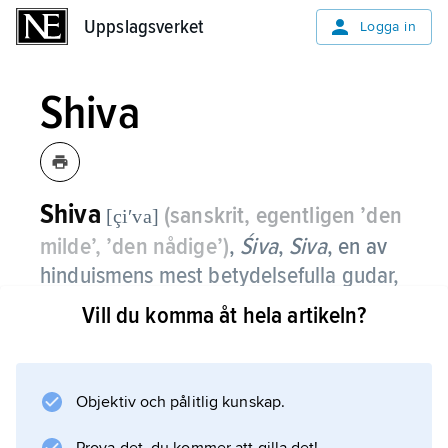
Uppslagsverket
Uppslagsverket
Logga in
Shiva
Shiva
(sanskrit, egentligen ’den
[çiʹva]
milde’, ’den nådige’)
,
Śiva
,
Siva
,
en av
hinduismens mest betydelsefulla gudar,
även kallad bl.a.
Maheshvara
,
Vill du komma åt hela artikeln?
Mahadeva
,
Hara, Pashupati
.
Den historiske föregångaren till Shiva var den
Objektiv och pålitlig kunskap.
vediske guden
Rudra