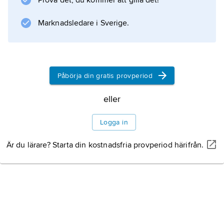
Prova det, du kommer att gilla det!
.
Marknadsledare i Sverige.
Litteraturanvisning
Påbörja din gratis provperiod
Information om artikeln
eller
Logga in
Är du lärare? Starta din kostnadsfria provperiod härifrån.