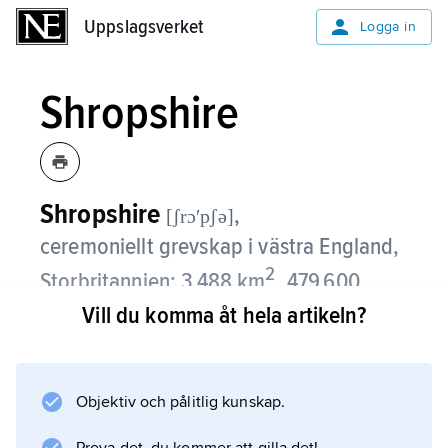
Uppslagsverket
Uppslagsverket
Logga in
Shropshire
Shropshire
,
[ʃrɔʹpʃə]
ceremoniellt grevskap i västra England,
2
Storbritannien; 3 488 km
, 479 600
invånare (2014).
Vill du komma åt hela artikeln?
Jordbruket är inriktat på animalier; i övrigt
domineras näringslivet av lätt industri och
Objektiv och pålitlig kunskap.
gjuterier. Järnmalm och kol skapade en tidig
industrialisering och ett vitt förgrenat nät av