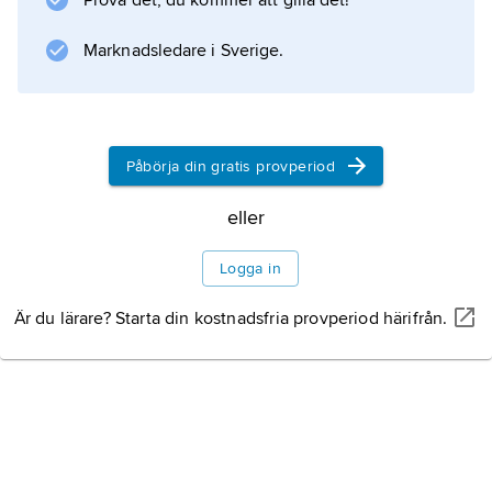
Prova det, du kommer att gilla det!
kanaler. Vid
Ironbridge
Marknadsledare i Sverige.
finns världens första större järnbro. Huvudort
är Shrewsbury.
Påbörja din gratis provperiod
eller
Information om artikeln
Logga in
Är du lärare? Starta din kostnadsfria provperiod härifrån.