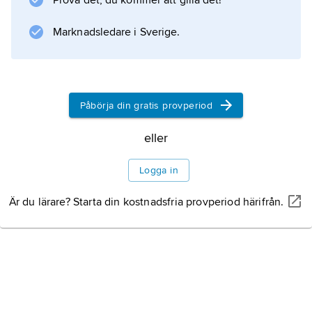
Prova det, du kommer att gilla det!
Marknadsledare i Sverige.
Påbörja din gratis provperiod
eller
Logga in
Är du lärare? Starta din kostnadsfria provperiod härifrån.