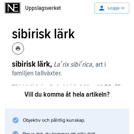
Uppslagsverket
Uppslagsverket
Logga in
sibirisk lärk
sibirisk lärk,
Laʹrix sibiʹrica
,
art i
familjen tallväxter.
Sibirisk lärk är ett stort träd; det kan bli 20–35
Vill du komma åt hela artikeln?
m högt och har söndersprickande bark.
Kronan är smal och gles. Unga grenar är
ljusgula, glatta och glänsande, tvååriga kvistar
grågula och håriga. Barren sitter omkring 30 i
Objektiv och pålitlig kunskap.
varje knippe och är 3–5 cm långa; om hösten