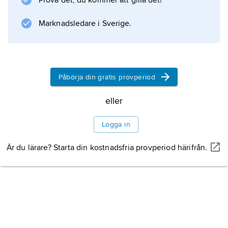
Prova det, du kommer att gilla det!
Marknadsledare i Sverige.
Påbörja din gratis provperiod
eller
Logga in
Är du lärare? Starta din kostnadsfria provperiod härifrån.