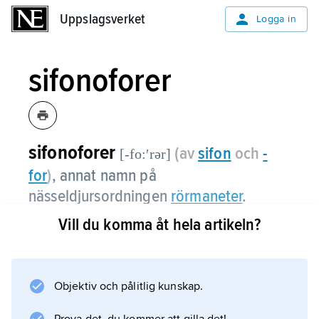
Uppslagsverket
Uppslagsverket
Logga in
sifonoforer
sifonoforer
(av
sifon
och
-
[-fo:ʹrər]
for
)
, annat namn på
nässeldjursordningen
rörmaneter
.
Vill du komma åt hela artikeln?
Information om artikeln
Objektiv och pålitlig kunskap.