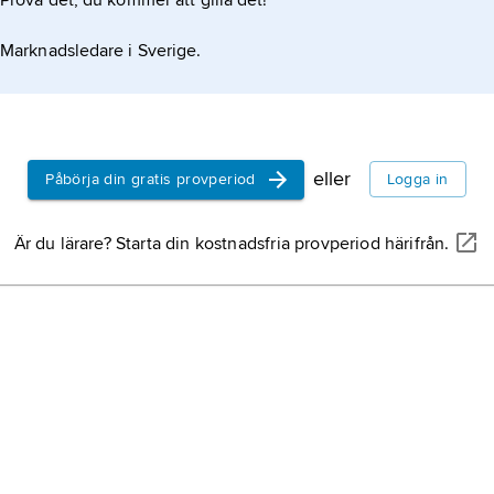
Prova det, du kommer att gilla det!
Marknadsledare i Sverige.
eller
Påbörja din gratis provperiod
Logga in
Är du lärare? Starta din kostnadsfria provperiod härifrån.