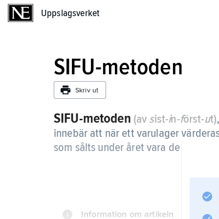
Uppslagsverket
Uppslagsverket
SIFU-metoden
Skriv ut
SIFU-metoden
(av
s
ist-
i
n-
f
örst-
u
t)
innebär att när ett varulager värderas
som sålts under året vara de som ansk
Information om artikeln