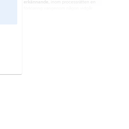
erkännande,
inom processrätten en
förklaring varigenom någon vidgår
ett för honom oförmånligt konkret
sakförhållande.
buddha,
en hedersbeteckning (titel)
inom buddhismen för individer som
anses ha nått fullständig upplysning.
kultur
, odling, bildning.
språkhistoria,
historisk lingvistik
,
studiet av språks förändringar.
genteknik,
genetisk ingenjörskonst
,
teknik som möjliggör ingrepp i
genomet
(arvsmassan) hos levande
organismer.
företag,
organisation där mänskliga