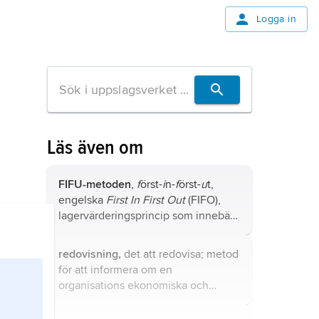
Logga in
Läs även om
FIFU-metoden
,
f
örst-
i
n-
f
örst-
u
t,
engelska
First In First Out
(FIFO),
lagervärderingsprincip som innebär
att man vid värderingen utgår från
att de äldsta varorna säljs först.
redovisning,
det att redovisa; metod
för att informera om en
organisations ekonomiska och
finansiella förhållanden.