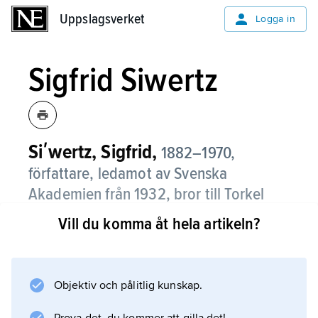
Uppslagsverket
Uppslagsverket
Logga in
Sigfrid Siwertz
Siʹwertz, Sigfrid,
1882–1970,
författare, ledamot av Svenska
Akademien från 1932, bror till Torkel
Siwertz.
Vill du komma åt hela artikeln?
Sigfrid Siwertz tidiga poesi (i
Gatans drömmar
, 1905) präglas av impressionistiska,
Objektiv och pålitlig kunskap.
pessimistiska flanörstämningar. Efter en