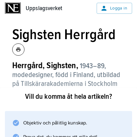
Uppslagsverket
Uppslagsverket
Logga in
Sighsten Herrgård
Herrgård, Sighsten,
1943–89,
modedesigner, född i Finland, utbildad
på Tillskärarakademierna i Stockholm
och Köpenhamn samt på Beckmans
Vill du komma åt hela artikeln?
skola.
Sighsten Herrgård var verksam i bland annat
Sverige, Finland, Storbritannien och Japan.
Objektiv och pålitlig kunskap.
Genombrottet kom 1967 med en