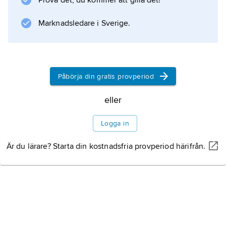
Prova det, du kommer att gilla det!
skulle kalla dem, på ett nytt sätt; skillnaden
mellan
Marknadsledare i Sverige.
Information om artikeln
Påbörja din gratis provperiod
eller
Logga in
Är du lärare? Starta din kostnadsfria provperiod härifrån.