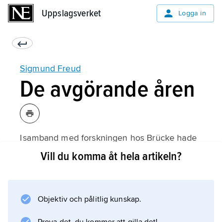
Uppslagsverket
Uppslagsverket
Logga in
Sigmund Freud
De avgörande åren
I samband med forskningen hos Brücke hade
Freud 1878 kommit i kontakt med
Vill du komma åt hela artikeln?
Joseph Breuer
, med vilken han bland annat diskuterade en
patient som i litteraturen kallas ”Anna O.” och
Objektiv och pålitlig kunskap.
led av hysteriska symtom. Freud lyssnade nu
till patienterna, eller analysanderna som han