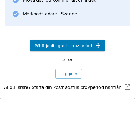
Prova det, du kommer att gilla det!
Information om artikeln
Marknadsledare i Sverige.
Påbörja din gratis provperiod
eller
Logga in
Är du lärare? Starta din kostnadsfria provperiod härifrån.