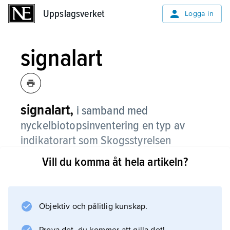
Uppslagsverket
Uppslagsverket
Logga in
signalart
signalart,
i samband med
nyckelbiotopsinventering en typ av
indikatorart som Skogsstyrelsen
använder för att hitta skogar med höga
Vill du komma åt hela artikeln?
naturvärden.
Objektiv och pålitlig kunskap.